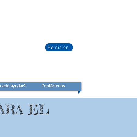
Remisión
uedo ayudar?
Contáctenos
ARA EL