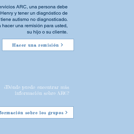
servicios ARC, una persona debe
cHenry y tener un diagnóstico de
tiene autismo no diagnosticado.
a hacer una remisión para usted,
su hijo o su cliente.
Hacer una remisión
¿Dónde puedo encontrar más
información sobre ARC?
formación sobre los grupos