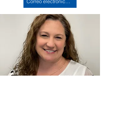
Correo electrónico Invierno
Llámenos:
Encuéntrenos:
815-477-
365 Millennium
4720
Drive Suite A
Fax:
Crystal Lake, IL
815-477-
60012