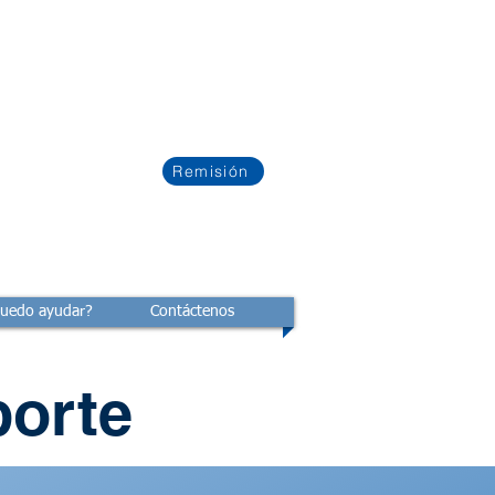
Remisión
uedo ayudar?
Contáctenos
porte