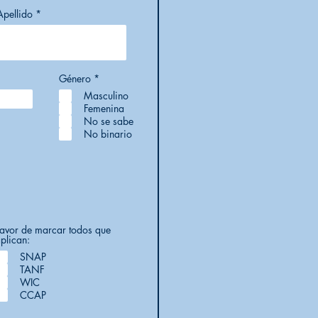
Apellido
O
Género
*
b
Masculino
l
i
Femenina
g
No se sabe
a
No binario
t
o
r
i
o
avor de marcar todos que
plican:
SNAP
TANF
WIC
CCAP