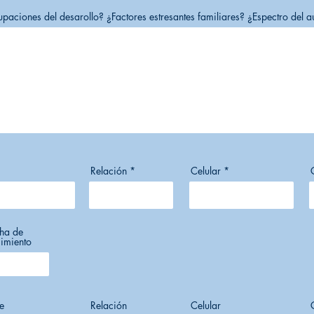
i
o
paciones del desarollo? ¿Factores estresantes familiares? ¿Espectro del 
Relación
Celular
ha de
imiento
e
Relación
Celular