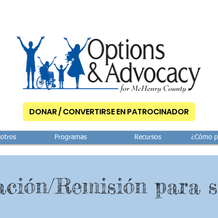
DONAR / CONVERTIRSE EN PATROCINADOR
otros
Programas
Recursos
¿Cómo p
ción/Remisión para s