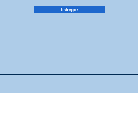
Entregar
nos:
Horas de oficina:
nium Drive Suite A
lunes a jueves: 8:00 - 4:00
ke, IL 60012
viernes: 8:30 - mediodía