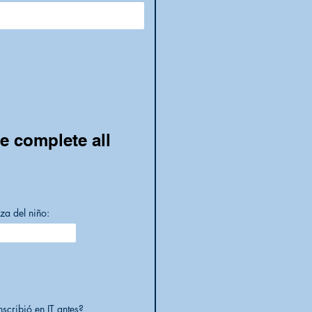
se complete all
za del niño:
scribió en IT antes?