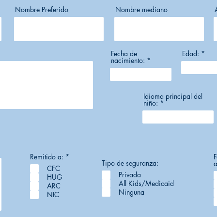
Nombre Preferido
Nombre mediano
Fecha de
Edad:
nacimiento:
Idioma principal del
niño:
O
Remitido a:
*
F
b
Tipo de seguranza:
a
CFC
l
Privada
i
HUG
g
All Kids/Medicaid
ARC
a
Ninguna
NIC
t
o
r