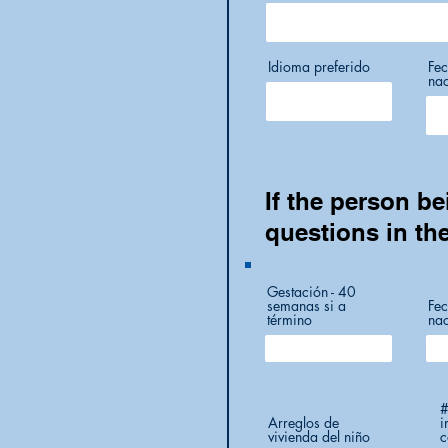
Idioma preferido
Fe
nac
If the person be
questions in th
Gestación - 40
semanas si a
Fec
término
nac
#
Arreglos de
i
vivienda del niño
c