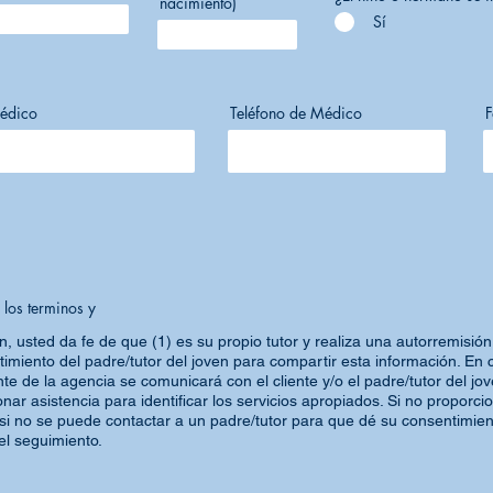
nacimiento)
Sí
édico
Teléfono de Médico
F
 los terminos y
, usted da fe de que (1) es su propio tutor y realiza una autorremisión,
ntimiento del padre/tutor del joven para compartir esta información. En 
e de la agencia se comunicará con el cliente y/o el padre/tutor del jo
nar asistencia para identificar los servicios apropiados. Si no proporci
 si no se puede contactar a un padre/tutor para que dé su consentimien
el seguimiento.