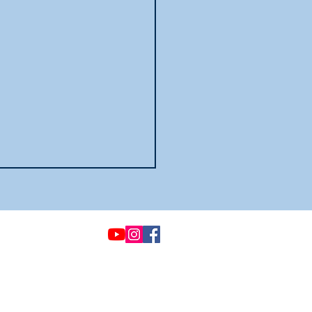
© 2021 por Options &
Advocacy para el
condado de McHenry