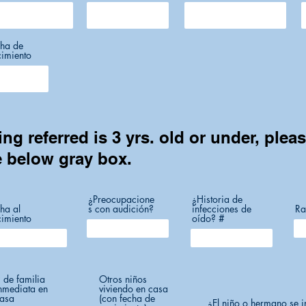
cha de
imiento
ing referred is 3 yrs. old or under, plea
e below gray box.
¿Preocupacione
¿Historia de
ha al
s con audición?
infecciones de
Ra
imiento
oído? #
 de familia
Otros niños
nmediata en
viviendo en casa
asa
(con fecha de
¿El niño o hermano se in