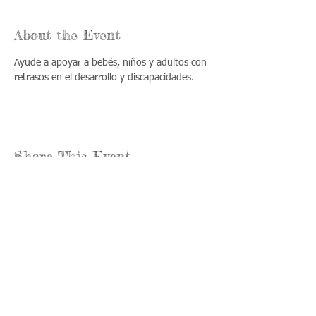
About the Event
Ayude a apoyar a bebés, niños y adultos con 
retrasos en el desarrollo y discapacidades.
Share This Event
Llámenos:
Encuéntrenos:
815-477-
365 Millennium
4720
Drive Suite A
Fax:
Crystal Lake, IL
815-477-
60012
4700