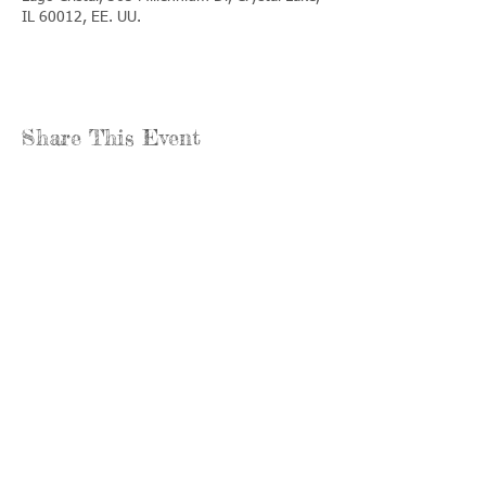
IL 60012, EE. UU.
Share This Event
Llámenos:
Encuéntrenos:
815-477-
365 Millennium
4720
Drive Suite A
Fax:
Crystal Lake, IL
815-477-
60012
4700
Horas de oficina:
© 2021 por
Options &
lunes a jueves:
Advocacy para
8:00 - 4:00
el condado de