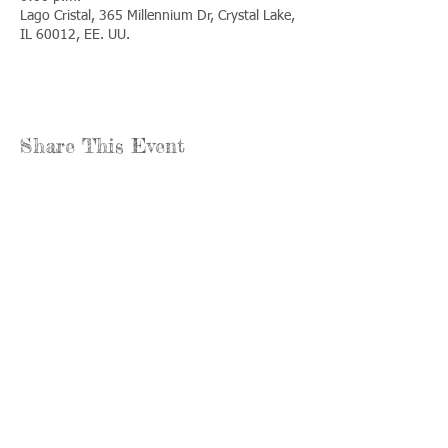
Lago Cristal, 365 Millennium Dr, Crystal Lake,
IL 60012, EE. UU.
Share This Event
Llámenos:
Encuéntrenos:
815-477-
365 Millennium
4720
Drive Suite A
Fax:
Crystal Lake, IL
815-477-
60012
4700
Horas de oficina:
© 2021 por
Options &
lunes a jueves:
Advocacy para