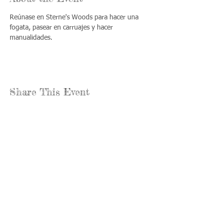
Reúnase en Sterne's Woods para hacer una 
fogata, pasear en carruajes y hacer 
manualidades.
Share This Event
Llámenos:
Encuéntrenos:
815-477-
365 Millennium
4720
Drive Suite A
Fax:
Crystal Lake, IL
815-477-
60012
4700