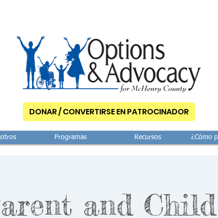
DONAR / CONVERTIRSE EN PATROCINADOR
otros
Programas
Recursos
¿Cómo p
arent and Child