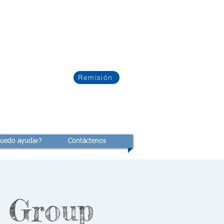
Remisión
uedo ayudar?
Contáctenos
 Group