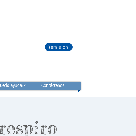
Remisión
uedo ayudar?
Contáctenos
respiro