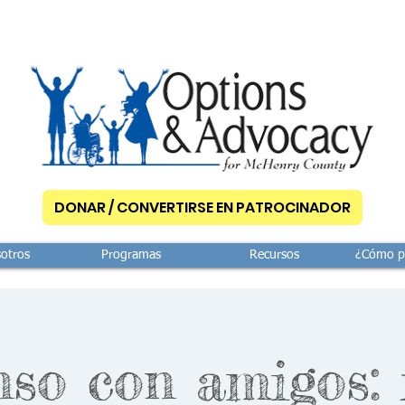
DONAR / CONVERTIRSE EN PATROCINADOR
otros
Programas
Recursos
¿Cómo p
so con amigos: 