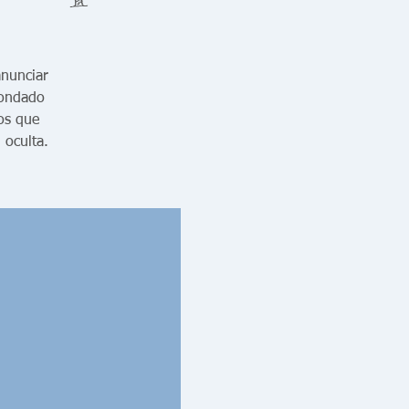
anunciar
condado
os que
 oculta.