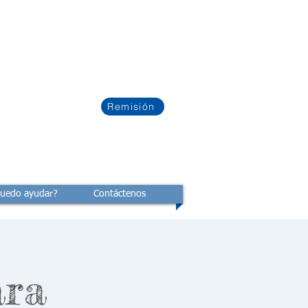
Remisión
uedo ayudar?
Contáctenos
ara