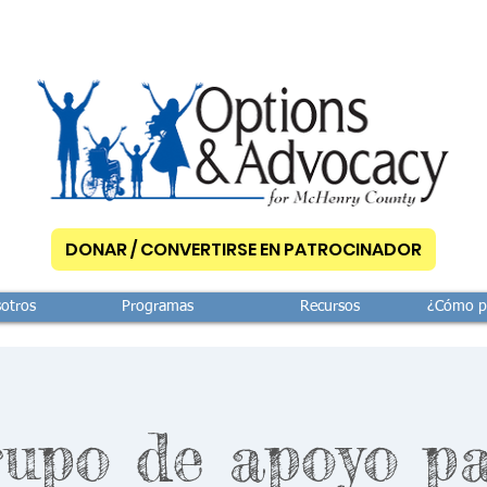
DONAR / CONVERTIRSE EN PATROCINADOR
otros
Programas
Recursos
¿Cómo p
upo de apoyo p