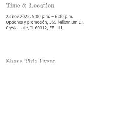
Time & Location
28 nov 2023, 5:00 p.m. – 6:30 p.m.
Opciones y promoción, 365 Millennium Dr,
Crystal Lake, IL 60012, EE. UU.
Share This Event
Llámenos:
Encuéntrenos:
815-477-
365 Millennium
4720
Drive Suite A
Fax:
Crystal Lake, IL
815-477-
60012
4700