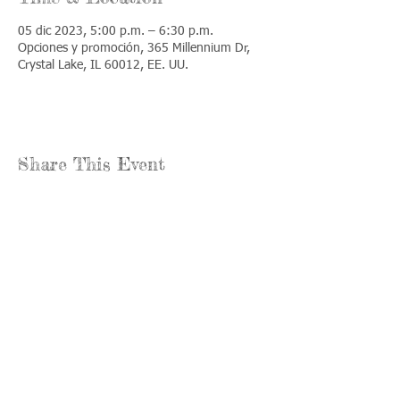
05 dic 2023, 5:00 p.m. – 6:30 p.m.
Opciones y promoción, 365 Millennium Dr,
Crystal Lake, IL 60012, EE. UU.
Share This Event
Llámenos:
Encuéntrenos:
815-477-
365 Millennium
4720
Drive Suite A
Fax:
Crystal Lake, IL
815-477-
60012
4700