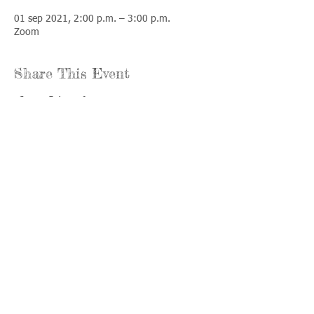
01 sep 2021, 2:00 p.m. – 3:00 p.m.
Zoom
Share This Event
Llámenos:
Encuéntrenos:
815-477-
365 Millennium
4720
Drive Suite A
Fax:
Crystal Lake, IL
815-477-
60012
4700
Horas de oficina:
© 2021 por
Options &
lunes a jueves:
Advocacy para
8:00 - 4:00
el condado de
viernes: 8:30 -
McHenry