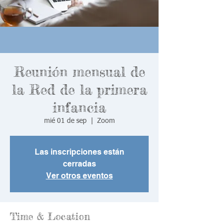
Reunión mensual de
la Red de la primera
infancia
mié 01 de sep
  |  
Zoom
Las inscripciones están
cerradas
Ver otros eventos
Time & Location