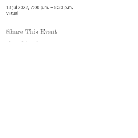
13 jul 2022, 7:00 p.m. – 8:30 p.m.
Virtual
Share This Event
Llámenos:
Encuéntrenos:
815-477-
365 Millennium
4720
Drive Suite A
Fax:
Crystal Lake, IL
815-477-
60012
4700
Horas de oficina:
© 2021 por
Options &
lunes a jueves:
Advocacy para
8:00 - 4:00
el condado de
viernes: 8:30 -
McHenry