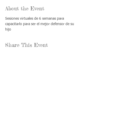
About the Event
Sesiones virtuales de 6 semanas para 
capacitarlo para ser el mejor defensor de su 
hijo
Share This Event
Llámenos:
Encuéntrenos:
815-477-
365 Millennium
4720
Drive Suite A
Fax:
Crystal Lake, IL
815-477-
60012
4700
Horas de oficina:
© 2021 por