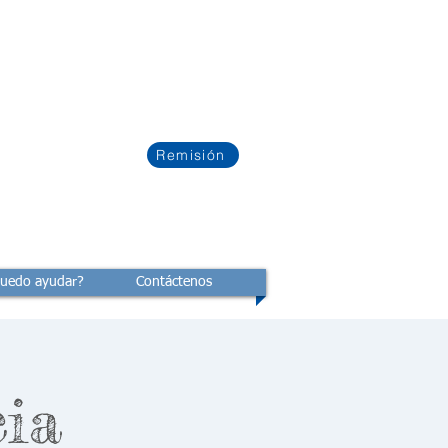
Remisión
uedo ayudar?
Contáctenos
cia