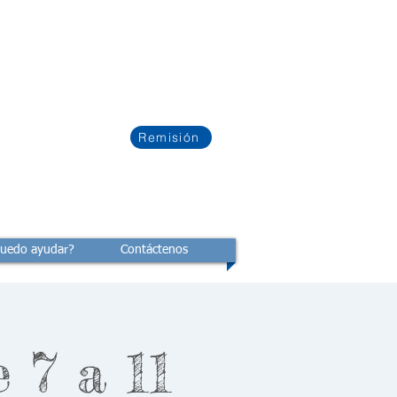
Remisión
uedo ayudar?
Contáctenos
 7 a 11