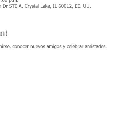
7:00 p.m.
m Dr STE A, Crystal Lake, IL 60012, EE. UU.
nt
rse, conocer nuevos amigos y celebrar amistades.