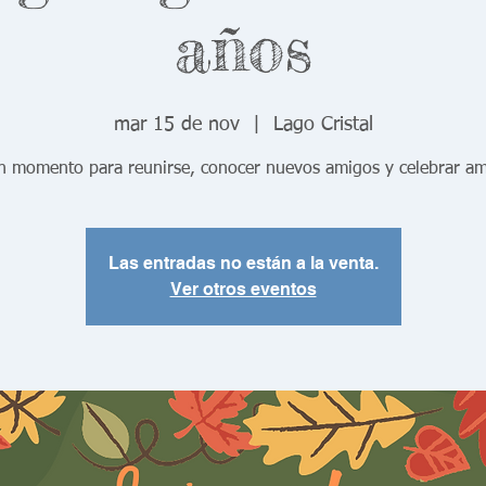
años
mar 15 de nov
  |  
Lago Cristal
 momento para reunirse, conocer nuevos amigos y celebrar am
Las entradas no están a la venta.
Ver otros eventos