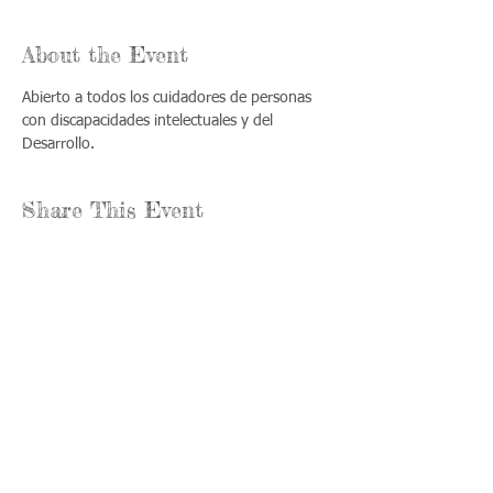
About the Event
Abierto a todos los cuidadores de personas 
con discapacidades intelectuales y del 
Desarrollo.
Share This Event
Llámenos:
Encuéntrenos:
815-477-
365 Millennium
4720
Drive Suite A
Fax:
Crystal Lake, IL
815-477-
60012
4700