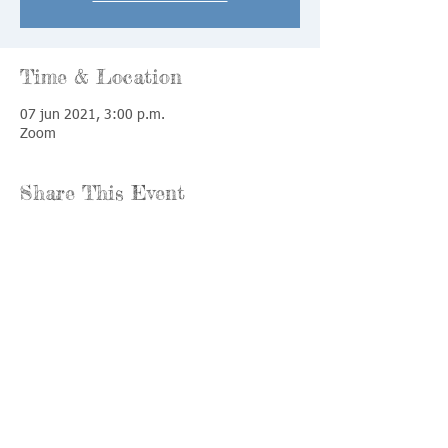
Time & Location
07 jun 2021, 3:00 p.m.
Zoom
Share This Event
Llámenos:
Encuéntrenos:
815-477-
365 Millennium
4720
Drive Suite A
Fax:
Crystal Lake, IL
815-477-
60012
4700