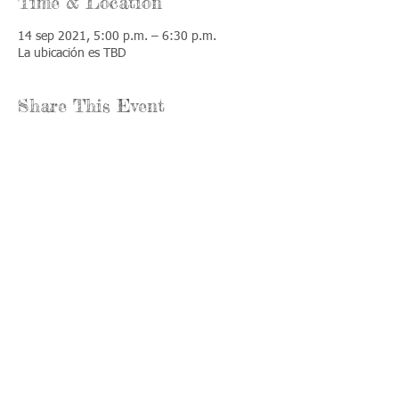
Time & Location
14 sep 2021, 5:00 p.m. – 6:30 p.m.
La ubicación es TBD
Share This Event
Llámenos:
Encuéntrenos:
815-477-
365 Millennium
4720
Drive Suite A
Fax:
Crystal Lake, IL
815-477-
60012
4700
Horas de oficina:
© 2021 por
Options &
lunes a jueves:
Advocacy para
8:00 - 4:00
el condado de
viernes: 8:30 -