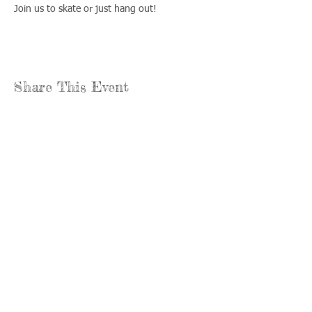
Join us to skate or just hang out!
Share This Event
Llámenos:
Encuéntrenos:
815-477-
365 Millennium
4720
Drive Suite A
Fax:
Crystal Lake, IL
815-477-
60012
4700
Horas de oficina:
© 2021 por
Options &
lunes a jueves:
Advocacy para
8:00 - 4:00
el condado de