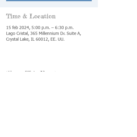
Time & Location
15 feb 2024, 5:00 p.m. – 6:30 p.m.
Lago Cristal, 365 Millennium Dr. Suite A,
Crystal Lake, IL 60012, EE. UU.
Share This Event
Llámenos:
Encuéntrenos:
815-477-
365 Millennium
4720
Drive Suite A
Fax:
Crystal Lake, IL
815-477-
60012