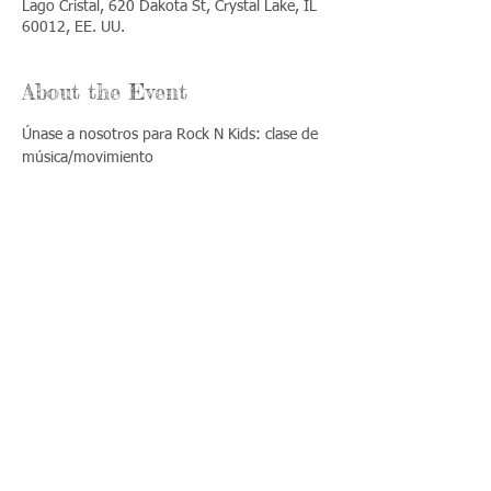
Lago Cristal, 620 Dakota St, Crystal Lake, IL
60012, EE. UU.
About the Event
Únase a nosotros para Rock N Kids: clase de 
música/movimiento
Share This Event
Llámenos:
Encuéntrenos:
815-477-
365 Millennium
4720
Drive Suite A
Fax:
Crystal Lake, IL