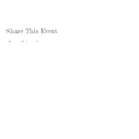
Share This Event
Llámenos:
Encuéntrenos:
815-477-
365 Millennium
4720
Drive Suite A
Fax:
Crystal Lake, IL
815-477-
60012
4700
Horas de oficina:
© 2021 por
Options &
lunes a jueves:
Advocacy para
8:00 - 4:00
el condado de
viernes: 8:30 -
McHenry
mediodía