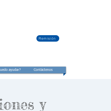
Remisión
uedo ayudar?
Contáctenos
iones y