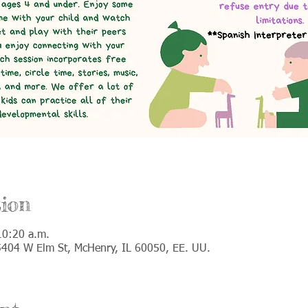
ion
10:20 a.m.
 5404 W Elm St, McHenry, IL 60050, EE. UU.