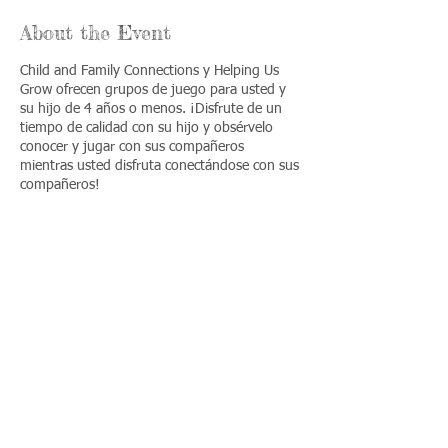
About the Event
Child and Family Connections y Helping Us
Grow ofrecen grupos de juego para usted y
su hijo de 4 años o menos. ¡Disfrute de un
tiempo de calidad con su hijo y obsérvelo
conocer y jugar con sus compañeros
mientras usted disfruta conectándose con sus
compañeros!
Share This Event
Llámenos:
Encuéntrenos:
815-477-
365 Millennium