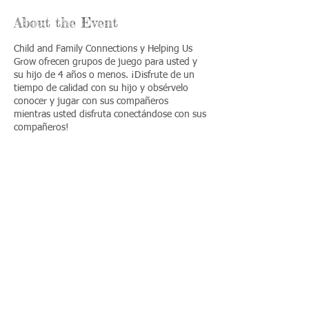
About the Event
Child and Family Connections y Helping Us
Grow ofrecen grupos de juego para usted y
su hijo de 4 años o menos. ¡Disfrute de un
tiempo de calidad con su hijo y obsérvelo
conocer y jugar con sus compañeros
mientras usted disfruta conectándose con sus
compañeros!
Share This Event
Llámenos:
Encuéntrenos:
815-477-
365 Millennium