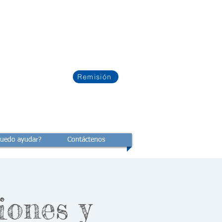
Remisión
uedo ayudar?
Contáctenos
iones y