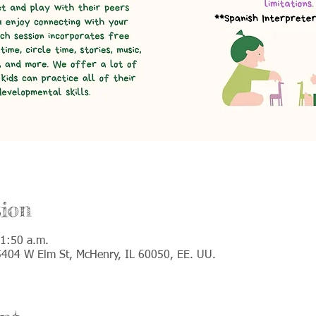
ion
11:50 a.m.
 5404 W Elm St, McHenry, IL 60050, EE. UU.