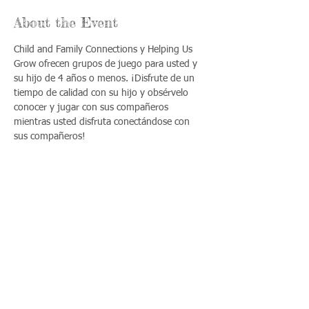
About the Event
Child and Family Connections y Helping Us 
Grow ofrecen grupos de juego para usted y 
su hijo de 4 años o menos. ¡Disfrute de un 
tiempo de calidad con su hijo y obsérvelo 
conocer y jugar con sus compañeros 
mientras usted disfruta conectándose con 
sus compañeros!
Share This Event
Llámenos:
Encuéntrenos:
815-477-
365 Millennium