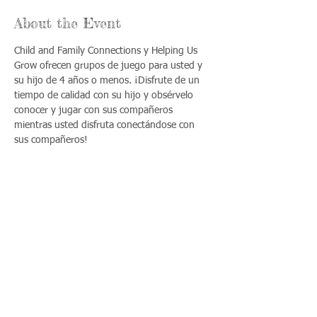
About the Event
Child and Family Connections y Helping Us 
Grow ofrecen grupos de juego para usted y 
su hijo de 4 años o menos. ¡Disfrute de un 
tiempo de calidad con su hijo y obsérvelo 
conocer y jugar con sus compañeros 
mientras usted disfruta conectándose con 
sus compañeros!
Share This Event
Llámenos:
Encuéntrenos:
815-477-
365 Millennium