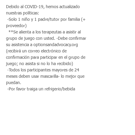
Debido al COVID-19, hemos actualizado 
nuestras políticas: 
 -Solo 1 niño y 1 padre/tutor por familia (+ 
proveedor)
  **Se alienta a los terapeutas a asistir al 
grupo de juego con usted. -Debe confirmar 
su asistencia a optionsandadvocacy.org 
(recibirá un correo electrónico de 
confirmación para participar en el grupo de 
juego; no asista si no lo ha recibido) 
 -Todos los participantes mayores de 24 
meses deben usar mascarilla- lo mejor que 
puedan. 
 -Por favor traiga un refrigerio/bebida 
personal (no se proporcionará ninguno)
  -Debe completar el cuestionario COVID y 
controlar su temperatura antes de ingresar al 
grupo de juego
Read More >