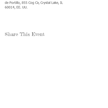
de Portillo, 855 Cog Cir, Crystal Lake, IL
60014, EE. UU.
Share This Event
Llámenos:
Encuéntrenos:
815-477-
365 Millennium
4720
Drive Suite A
Fax:
Crystal Lake, IL
815-477-
60012
4700
Horas de oficina:
© 2021 por
Options &
lunes a jueves:
Advocacy para