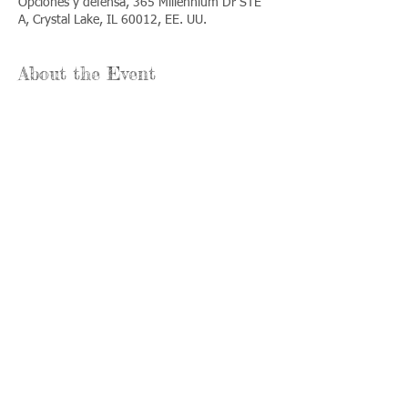
Opciones y defensa, 365 Millennium Dr STE
A, Crystal Lake, IL 60012, EE. UU.
About the Event
Share This Event
Llámenos:
Encuéntrenos:
815-477-
365 Millennium
4720
Drive Suite A
Fax:
Crystal Lake, IL
815-477-
60012