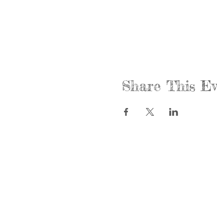
Share This Ev
Llámenos:
Encuéntre
815-477-4720
365 Millen
Fax:
Crystal La
815-477-4700