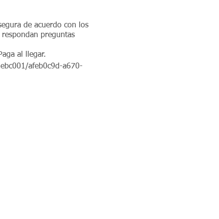
segura de acuerdo con los
s respondan preguntas
 Paga al llegar.
b5ebc001/afeb0c9d-a670-