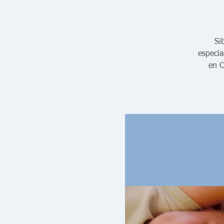
Si
especia
en O