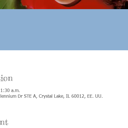
ion
11:30 a.m.
llennium Dr STE A, Crystal Lake, IL 60012, EE. UU.
nt