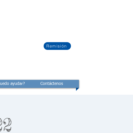
Remisión
uedo ayudar?
Contáctenos
22