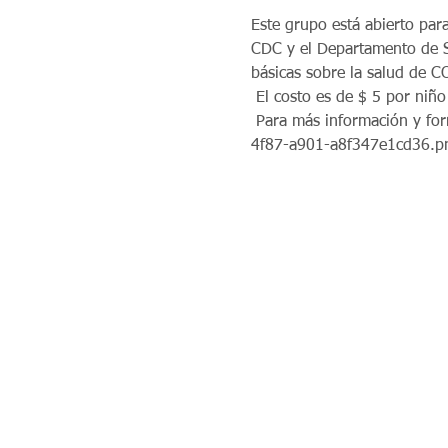
Este grupo está abierto par
CDC y el Departamento de S
básicas sobre la salud de C
 El costo es de $ 5 por niño
 Para más información y formularios de inscripción:  https://files.constantcontact.com/ea0b5ebc001/afeb0c9d-a670-
4f87-a901-a8f347e1cd36.p