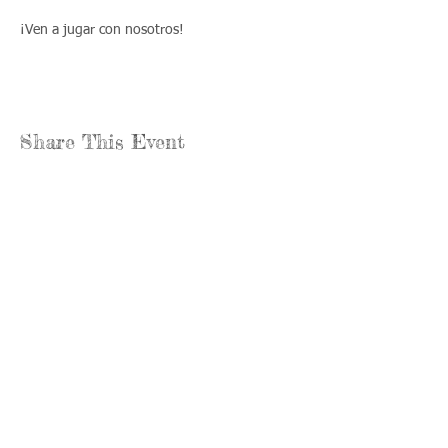
¡Ven a jugar con nosotros!
Share This Event
Llámenos:
Encuéntrenos:
815-477-
365 Millennium
4720
Drive Suite A
Fax:
Crystal Lake, IL
815-477-
60012
4700
Horas de oficina:
© 2021 por
Options &
lunes a jueves:
Advocacy para