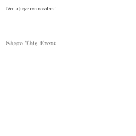
¡Ven a jugar con nosotros!
Share This Event
Llámenos:
Encuéntrenos:
815-477-
365 Millennium
4720
Drive Suite A
Fax:
Crystal Lake, IL
815-477-
60012
4700
Horas de oficina:
© 2021 por
Options &
lunes a jueves:
Advocacy para