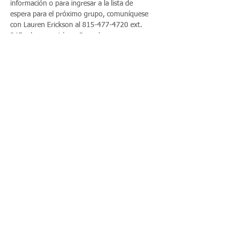
información o para ingresar a la lista de 
espera para el próximo grupo, comuníquese 
con Lauren Erickson al 815-477-4720 ext. 
245 o lauren.erickson@opad.org
Share This Event
Llámenos:
Encuéntrenos:
815-477-
365 Millennium
4720
Drive Suite A
Fax:
Crystal Lake, IL
815-477-
60012
4700
© 2021 por