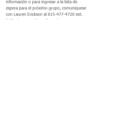
información o para ingresar a la lista de 
espera para el próximo grupo, comuníquese 
con Lauren Erickson al 815-477-4720 ext. 
245 o lauren.erickson@opad.org
Share This Event
Llámenos:
Encuéntrenos:
815-477-
365 Millennium
4720
Drive Suite A
Fax:
Crystal Lake, IL
815-477-
60012
4700
© 2021 por