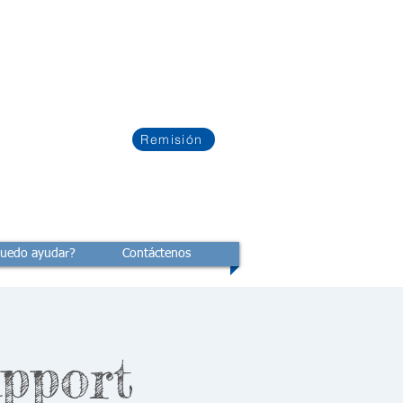
Remisión
uedo ayudar?
Contáctenos
pport