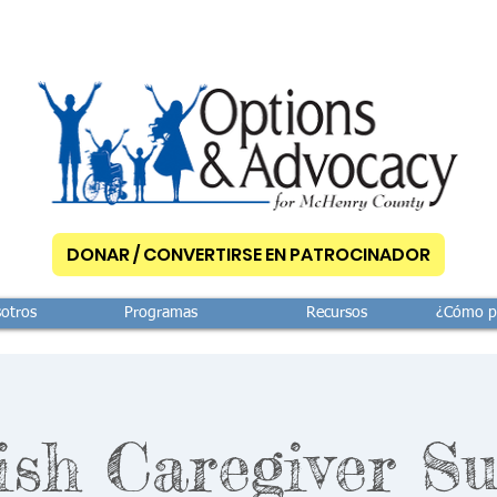
DONAR / CONVERTIRSE EN PATROCINADOR
otros
Programas
Recursos
¿Cómo p
ish Caregiver Su