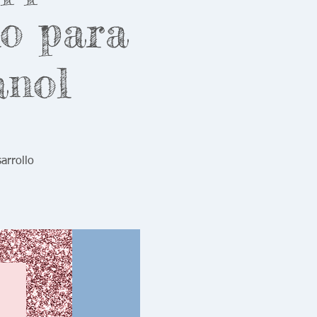
lo para
anol
arrollo