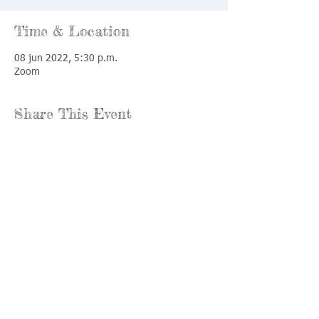
Time & Location
08 jun 2022, 5:30 p.m.
Zoom
Share This Event
Llámenos:
Encuéntrenos:
815-477-
365 Millennium
4720
Drive Suite A
Fax:
Crystal Lake, IL
815-477-
60012
4700
Horas de oficina:
© 2021 por
Options &
lunes a jueves: