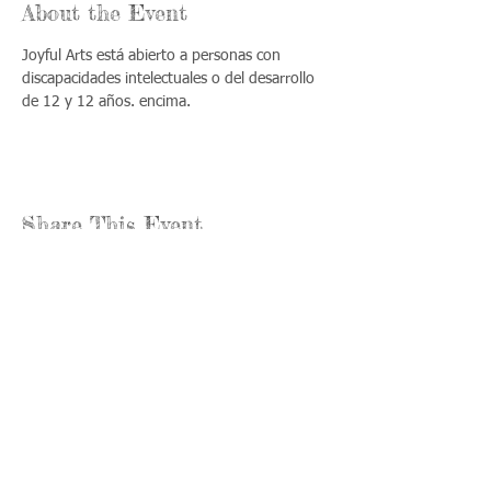
About the Event
Joyful Arts está abierto a personas con 
discapacidades intelectuales o del desarrollo 
de 12 y 12 años. encima.
Share This Event
Llámenos:
Encuéntrenos:
815-477-
365 Millennium
4720
Drive Suite A
Fax:
Crystal Lake, IL
815-477-
60012
4700