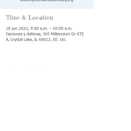
www.optionsandadvocacy.org
Time & Location
18 jun 2022, 9:00 a.m. – 10:00 a.m.
Opciones y defensa, 365 Millennium Dr STE
A, Crystal Lake, IL 60012, EE. UU.
Share This Event
Llámenos:
Encuéntrenos:
815-477-
365 Millennium
4720
Drive Suite A
Fax:
Crystal Lake, IL
815-477-
60012