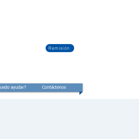
Remisión
uedo ayudar?
Contáctenos