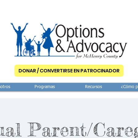
DONAR / CONVERTIRSE EN PATROCINADOR
otros
Programas
Recursos
¿Cómo p
ual Parent/Care