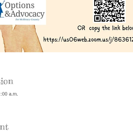
ion
0:00 a.m.
nt