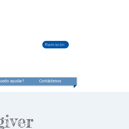
Remisión
uedo ayudar?
Contáctenos
giver