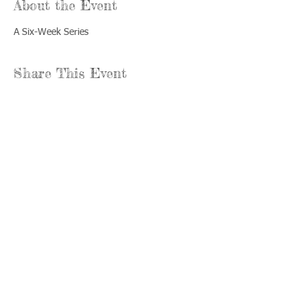
About the Event
A Six-Week Series
Share This Event
Llámenos:
Encuéntrenos:
815-477-
365 Millennium
4720
Drive Suite A
Fax:
Crystal Lake, IL
815-477-
60012
4700
Horas de oficina:
© 2021 por
Options &
lunes a jueves:
Advocacy para
8:00 - 4:00
el condado de
viernes: 8:30 -
McHenry