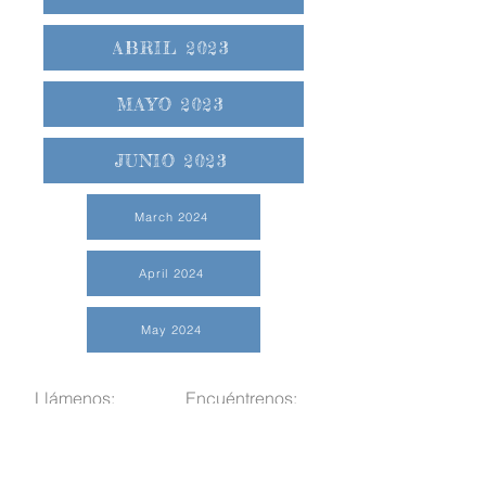
ABRIL 2023
MAYO 2023
JUNIO 2023
March 2024
April 2024
May 2024
Llámenos:
Encuéntrenos:
815-477-
365 Millennium
4720
Drive Suite A
Fax:
Crystal Lake, IL
815-477-
60012