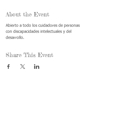
About the Event
Abierto a todo los cuidadores de personas 
con discapacidades intelectuales y del 
desarrollo.
Share This Event
Call us:
Find us:
815-477-
365 Millennium
4720
Drive Suite A
Fax:
Crystal Lake, IL
815-477-
60012
4700