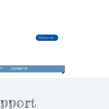
Referral
p?
Contact Us
pport