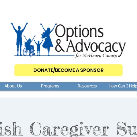
DONATE/BECOME A SPONSOR
About Us
Programs
Resources
How Can I Hel
ish Caregiver Su