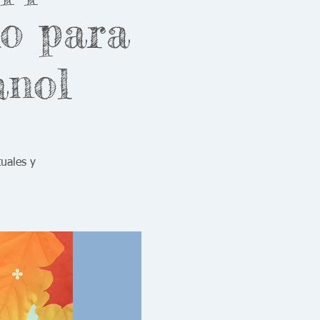
lo para
anol
uales y