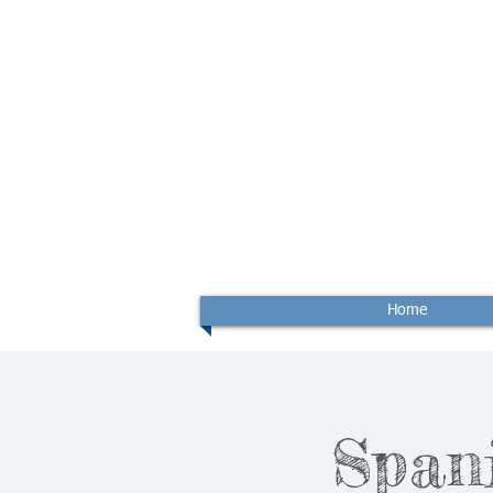
Home
Span